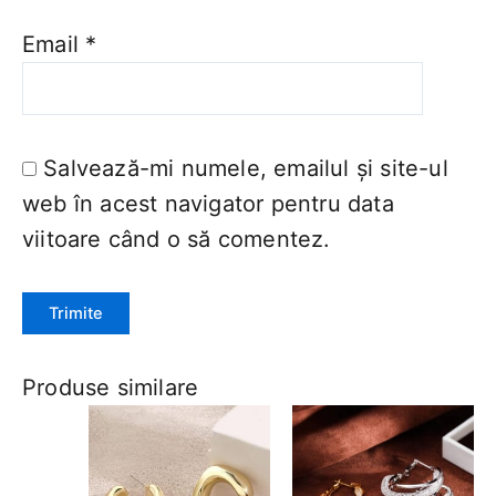
Email
*
Salvează-mi numele, emailul și site-ul
web în acest navigator pentru data
viitoare când o să comentez.
Produse similare
Acest
Acest
produs
produs
are
are