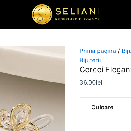
Cantitate
Cercei
Eleganza
Prima pagină
/
Bij
Bijuterii
Cercei Elegan
36.00
lei
Culoare