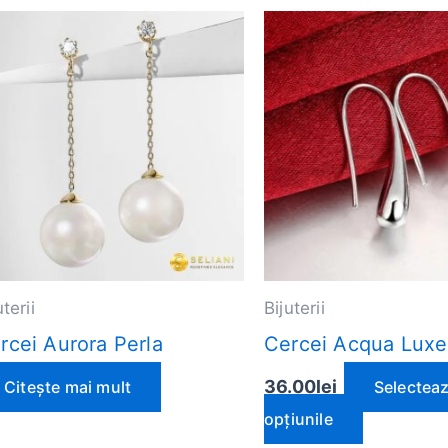
Acest
produs
are
mai
multe
variații.
Opțiunil
pot
fi
uterii
Bijuterii
alese
rcei Aurora Perla
Cercei Acqua Luxe
în
pagina
36.00
lei
Citește mai mult
Selectea
produsul
opțiunile