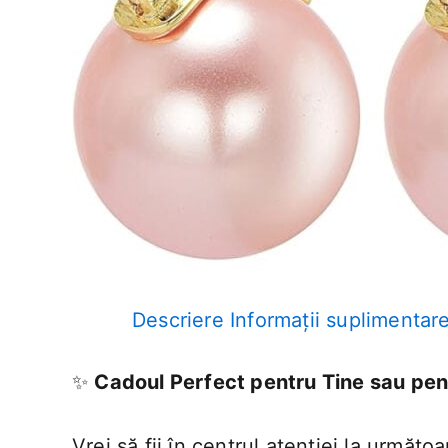
Descriere
Informații suplimentar
✨
Cadoul Perfect pentru Tine sau pen
Vrei să fii în centrul atenției la următ