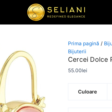
Cantitate
Cercei
Dolce
Perla
Prima pagină
/
Bij
Bijuterii
Cercei Dolce 
55.00
lei
Culoare