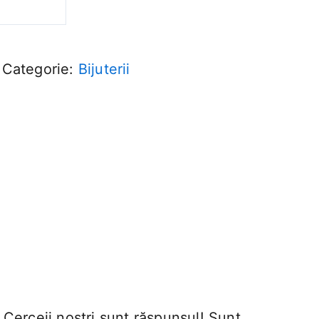
Categorie:
Bijuterii
? Cerceii noștri sunt răspunsul! Sunt