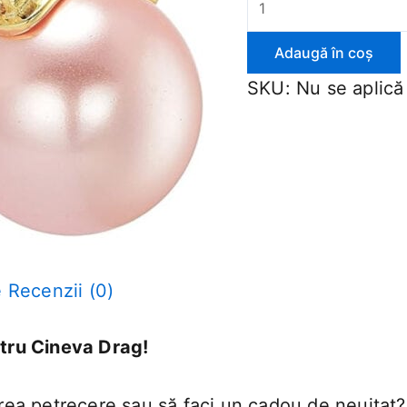
Adaugă în coș
SKU:
Nu se aplică
e
Recenzii (0)
tru Cineva Drag!
oarea petrecere sau să faci un cadou de neuitat