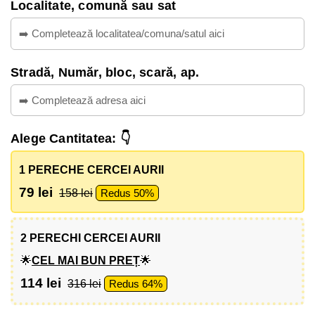
Localitate, comună sau sat
Stradă, Număr, bloc, scară, ap.
Alege Cantitatea: 👇
1 PERECHE CERCEI AURII
79 lei
158 lei
Redus 50%
2 PERECHI CERCEI AURII
🌟
CEL MAI BUN PREȚ
🌟
114 lei
316 lei
Redus 64%