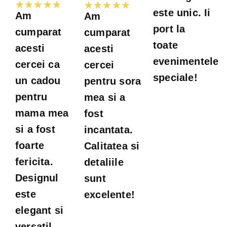
din
Evaluată
Evaluată
★
★
★
★
★
★
★
★
★
★
este unic. Ii
Am
Am
5
la
la
port la
cumparat
cumparat
5
5
toate
acesti
acesti
din
din
evenimentele
cercei ca
cercei
5
5
speciale!
un cadou
pentru sora
pentru
mea si a
mama mea
fost
si a fost
incantata.
foarte
Calitatea si
fericita.
detaliile
Designul
sunt
este
excelente!
elegant si
versatil,