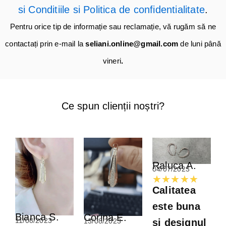
si Conditiile si Politica de confidentialitate
.
Pentru orice tip de informație sau reclamație, vă rugăm să ne
contactați prin e-mail la
seliani.online@gmail.com
de luni până
vineri
.
Ce spun clienții noștri?​
Raluca A.
04/07/2023
Evalu
★
★
★
★
★
Calitatea
la
este buna
5
Bianca S.
Corina E.
11/08/2023
13/08/2023
si designul