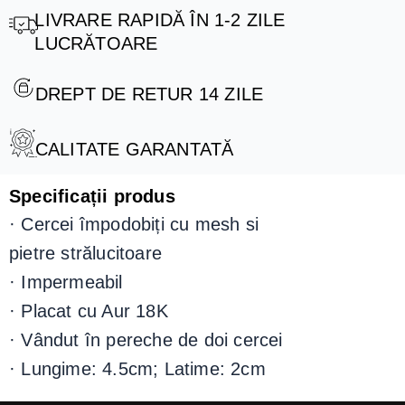
LIVRARE RAPIDĂ ÎN 1-2 ZILE
LUCRĂTOARE
DREPT DE RETUR 14 ZILE
CALITATE GARANTATĂ
Specificații produs
·
Cercei împodobiți cu mesh si
pietre strălucitoare
· Impermeabil
· P
lacat
cu Aur 18K
·
Vândut în pereche de doi cercei
· Lungime: 4.5cm; Latime: 2cm