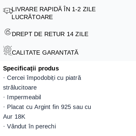
LIVRARE RAPIDĂ ÎN 1-2 ZILE
LUCRĂTOARE
DREPT DE RETUR 14 ZILE
CALITATE GARANTATĂ
Specificații produs
·
Cercei împodobiți cu piatră
strălucitoare
· Impermeabil
· P
lacat cu
Argint fin 925 sau cu
Aur 18K
·
Vândut în perechi