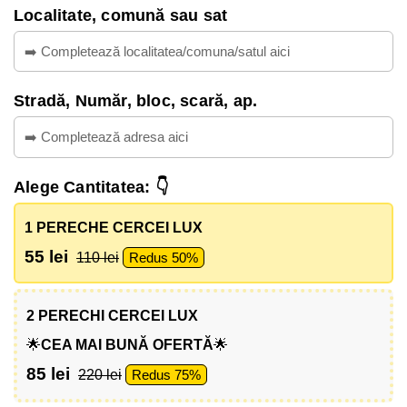
Localitate, comună sau sat
Stradă, Număr, bloc, scară, ap.
Alege Cantitatea: 👇
1 PERECHE CERCEI LUX
55 lei
110 lei
Redus 50%
2 PERECHI CERCEI LUX
🌟
CEA MAI BUNĂ OFERTĂ
🌟
85 lei
220 lei
Redus 75%