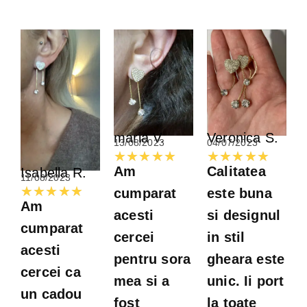
maria V.
Veronica S.
13/08/2023
04/07/2023
Evaluată
Evalu
★
★
★
★
★
★
★
★
★
★
Am
Calitatea
Isabella R.
la
la
11/08/2023
Evaluată
★
★
★
★
★
cumparat
este buna
5
5
Am
la
acesti
si designul
din
din
cumparat
5
cercei
in stil
5
5
acesti
din
pentru sora
gheara este
cercei ca
5
mea si a
unic. Ii port
un cadou
fost
la toate